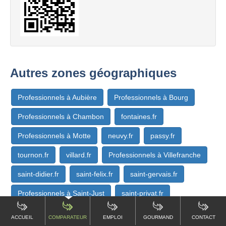
Autres zones géographiques
Professionnels à Aubière
Professionnels à Bourg
Professionnels à Chambon
fontaines.fr
Professionnels à Motte
neuvy.fr
passy.fr
tournon.fr
villard.fr
Professionnels à Villefranche
saint-didier.fr
saint-felix.fr
saint-gervais.fr
Professionnels à Saint-Just
saint-privat.fr
saint-symphorien.fr
Professionnels à Sainte-Foy
ACCUEIL
COMPARATEUR
EMPLOI
GOURMAND
CONTACT