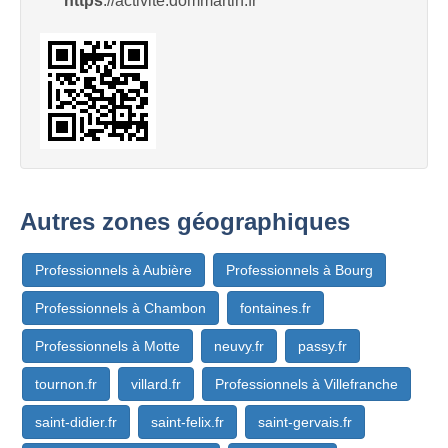
https
://activité.dommartin.fr
Autres zones géographiques
Professionnels à Aubière
Professionnels à Bourg
Professionnels à Chambon
fontaines.fr
Professionnels à Motte
neuvy.fr
passy.fr
tournon.fr
villard.fr
Professionnels à Villefranche
saint-didier.fr
saint-felix.fr
saint-gervais.fr