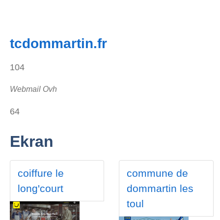
tcdommartin.fr
104
Webmail Ovh
64
Ekran
coiffure le
commune de
long'court
dommartin les
toul