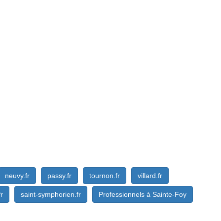
neuvy.fr
passy.fr
tournon.fr
villard.fr
fr
saint-symphorien.fr
Professionnels à Sainte-Foy