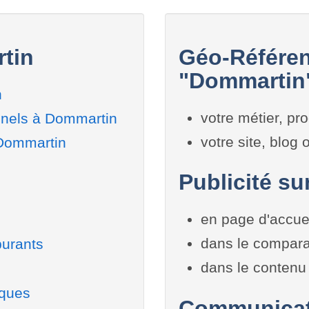
tin
Géo-Référen
"Dommartin"
n
votre métier, pro
nnels à Dommartin
votre site, blog
 Dommartin
Publicité su
en page d'accue
dans le compara
burants
dans le contenu 
iques
Communicati