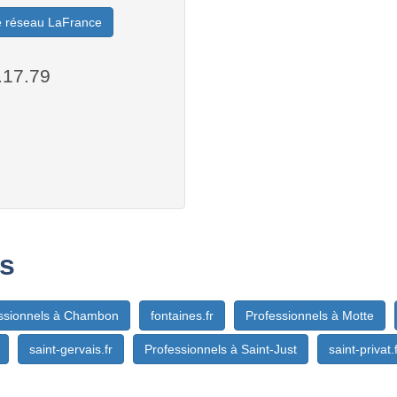
le réseau LaFrance
.17.79
s
ssionnels à Chambon
fontaines.fr
Professionnels à Motte
saint-gervais.fr
Professionnels à Saint-Just
saint-privat.