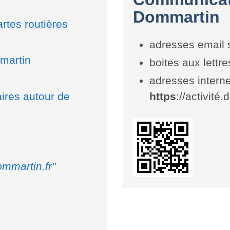
Dommartin
rtes routières
adresses email 
mmartin
boites aux lettr
adresses interne
aires autour de
https
://activité
mmartin.fr"