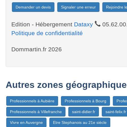
Demander un devis
Signaler une erreur
Rejoindre 
Edition - Hébergement
Dataxy
05.62.00
Politique de confidentialité
Dommartin.fr 2026
Autres zones géographique
Professionnels à Aubière
Professionnels à Bourg
Profe
Professionnels à Villefranche
saint-didier.fr
saint-felix.fr
Vivre en Auvergne
Etre Stephanois au 21e siècle