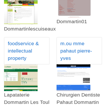
Dommartin01
Dommartinlescuiseaux
foodservice &
m.ou mme
intellectual
pahaut pierre-
property
yves
Lapataterie
Chirurgien Dentiste
Dommartin Les Toul
Pahaut Dommartin