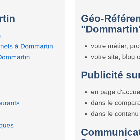
tin
Géo-Référen
"Dommartin"
n
votre métier, pro
nnels à Dommartin
votre site, blog
 Dommartin
Publicité su
en page d'accue
dans le compara
burants
dans le contenu 
iques
Communicati