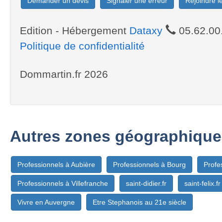
Demander un devis
Signaler une erreur
Rejoindre 
Edition - Hébergement
Dataxy
05.62.00
Politique de confidentialité
Dommartin.fr 2026
Autres zones géographique
Professionnels à Aubière
Professionnels à Bourg
Profe
Professionnels à Villefranche
saint-didier.fr
saint-felix.fr
Vivre en Auvergne
Etre Stephanois au 21e siècle