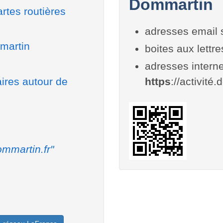
Dommartin
rtes routières
adresses email 
mmartin
boites aux lettr
adresses interne
aires autour de
https
://activité
mmartin.fr"