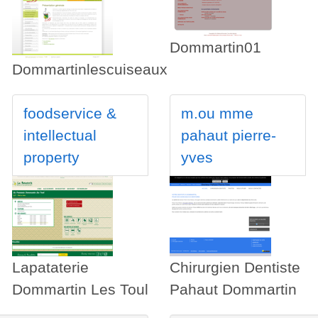
Dommartin01
Dommartinlescuiseaux
foodservice &
m.ou mme
intellectual
pahaut pierre-
property
yves
Lapataterie
Chirurgien Dentiste
Dommartin Les Toul
Pahaut Dommartin