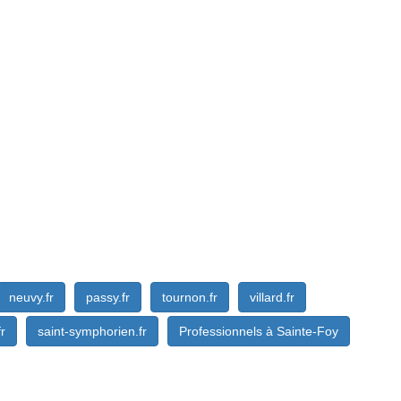
neuvy.fr
passy.fr
tournon.fr
villard.fr
fr
saint-symphorien.fr
Professionnels à Sainte-Foy