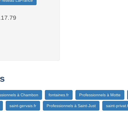
le réseau LaFrance
.17.79
s
ssionnels à Chambon
fontaines.fr
Professionnels à Motte
saint-gervais.fr
Professionnels à Saint-Just
saint-privat.